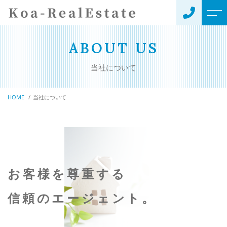
トップページ
代表挨拶
ABOUT US
当社について
当社について
お客様の声
HOME
当社について
事業内容
アクセス
不動産売買
よくある質問
不動産仲介
ニュース
賃貸管理
お客様を尊重する
不動産コンサルティング
コンテンツ
信頼のエージェント。
キャンペーン